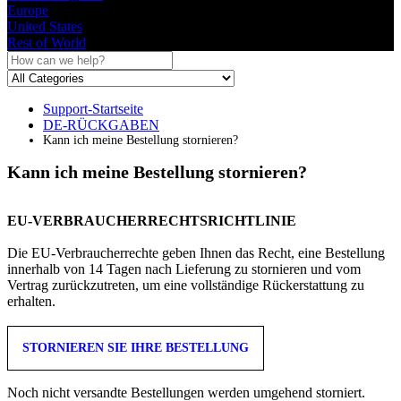
Europe
United States
Rest of World
Support-Startseite
DE-RÜCKGABEN
Kann ich meine Bestellung stornieren?
Kann ich meine Bestellung stornieren?
EU
-
VERBRAUCHERRECHTSRICHTLINIE
Die
EU
-
Verbraucherrechte
geben
Ihnen
das
Recht
,
eine
Bestellung
innerhalb
von
14
Tagen
nach
Lieferung
zu
stornieren
und
vom
Vertrag
zur
ü
ckzutreten
,
um
eine
vollst
ä
ndige
R
ü
ckerstattung
zu
erhalten
.
STORNIEREN
SIE
IHRE
BESTELLUNG
Noch
nicht
versandte
Bestellungen
werden
umgehend
storniert
.