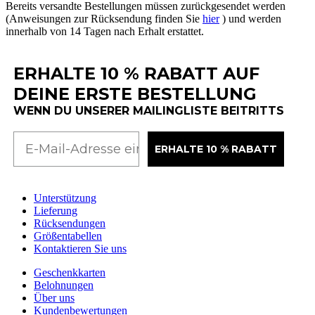
Bereits
versandte
Bestellungen
m
ü
ssen
zur
ü
ckgesendet
werden
(
Anweisungen
zur
R
ü
cksendung
finden
Sie
hier
)
und
werden
innerhalb
von
14
Tagen
nach
Erhalt
erstattet
.
ERHALTE 10 % RABATT AUF
DEINE ERSTE BESTELLUNG
WENN DU UNSERER MAILINGLISTE BEITRITTS
ERHALTE 10 % RABATT
Unterstützung
Lieferung
Rücksendungen
Größentabellen
Kontaktieren Sie uns
Geschenkkarten
Belohnungen
Über uns
Kundenbewertungen