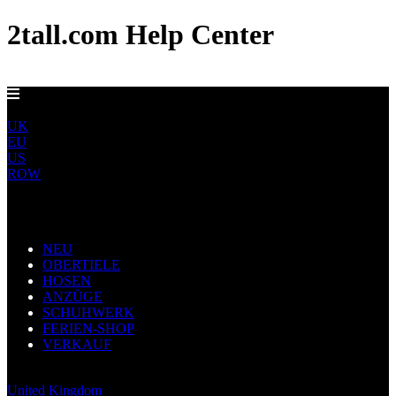
2tall.com Help Center
EU-LIEFERUNG AB 5 €
DE
UK
EU
US
ROW
Main Navigation
NEU
OBERTIELE
HOSEN
ANZÜGE
SCHUHWERK
FERIEN-SHOP
VERKAUF
Germany
United Kingdom