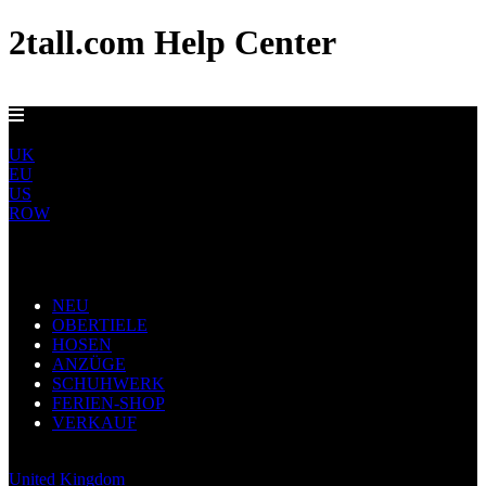
2tall.com Help Center
EU-LIEFERUNG AB 5 €
DE
UK
EU
US
ROW
Main Navigation
NEU
OBERTIELE
HOSEN
ANZÜGE
SCHUHWERK
FERIEN-SHOP
VERKAUF
Germany
United Kingdom