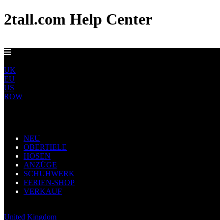
2tall.com Help Center
EU-LIEFERUNG AB 5 €
DE
UK
EU
US
ROW
Main Navigation
NEU
OBERTIELE
HOSEN
ANZÜGE
SCHUHWERK
FERIEN-SHOP
VERKAUF
Germany
United Kingdom