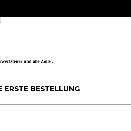
wertsteuer
und
alle
Z
ö
lle
.
E ERSTE BESTELLUNG