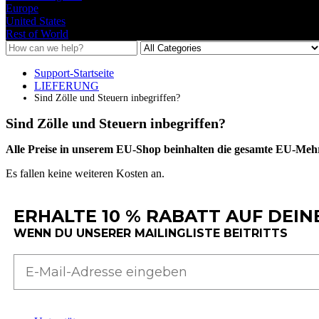
Europe
United States
Rest of World
Support-Startseite
LIEFERUNG
Sind Zölle und Steuern inbegriffen?
Sind Zölle und Steuern inbegriffen?
Alle
Preise
in
unserem
EU
-
Shop
beinhalten
die
gesamte
EU
-
Mehr
Es
fallen
keine
weiteren
Kosten
an
.
ERHALTE 10 % RABATT AUF DEIN
WENN DU UNSERER MAILINGLISTE BEITRITTS