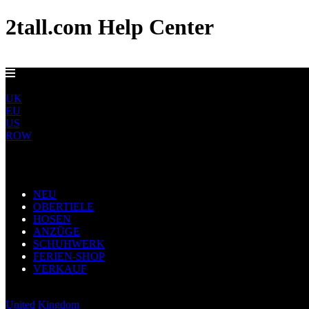
2tall.com Help Center
EU-LIEFERUNG AB 5 €
DE
UK
EU
US
ROW
Main Navigation
NEU
OBERTIELE
HOSEN
ANZÜGE
SCHUHWERK
FERIEN-SHOP
VERKAUF
Germany
United Kingdom