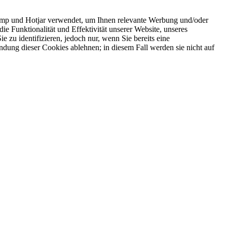
imp und Hotjar verwendet, um Ihnen relevante Werbung und/oder
die Funktionalität und Effektivität unserer Website, unseres
u identifizieren, jedoch nur, wenn Sie bereits eine
ung dieser Cookies ablehnen; in diesem Fall werden sie nicht auf
ysen sind anonym und können nicht zur Identifizierung Ihrer Person
n Drittanbietern wie Google, Meta, Klaviyo, Yotpo und Triple Whale
on Cookies von Drittanbietern nicht zustimmen.
gen oder zur Kasse gehen.
ärung.
ERHALTE 10 % RABATT