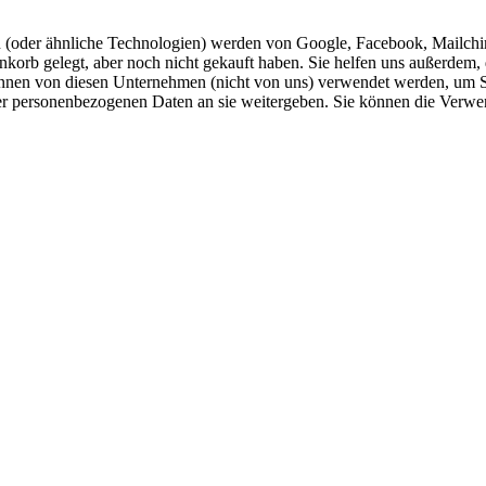
n (oder ähnliche Technologien) werden von Google, Facebook, Mailch
enkorb gelegt, aber noch nicht gekauft haben. Sie helfen uns außerdem, 
en von diesen Unternehmen (nicht von uns) verwendet werden, um Sie z
r personenbezogenen Daten an sie weitergeben. Sie können die Verwend
er Website notwendig sind. Cookies für Website-Einstellungen und Anal
enn Sie unsere Cookie-Warnung ablehnen. Targeting-/Werbe-Cookies vo
n daher nicht auf Ihrem Gerät gespeichert, wenn Sie der Verwendung v
okies nicht akzeptiert, können Sie keine Artikel in Ihren Warenkorb le
s Information Commissioners.
 Sie Ihre Privatsphäre schützen, finden Sie in unserer
Datenschutzerkl
E ERSTE BESTELLUNG