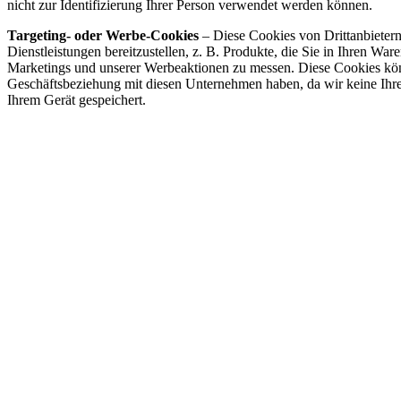
nicht zur Identifizierung Ihrer Person verwendet werden können.
Targeting- oder Werbe-Cookies
– Diese Cookies von Drittanbieter
Dienstleistungen bereitzustellen, z. B. Produkte, die Sie in Ihren War
Marketings und unserer Werbeaktionen zu messen. Diese Cookies könn
Geschäftsbeziehung mit diesen Unternehmen haben, da wir keine Ihre
Ihrem Gerät gespeichert.
Funktionale Cookies sind unerlässlich, da sie für die Funktion unser
verwendet werden. Daher werden sie auch dann nicht deaktiviert, w
können zur Identifizierung Ihrer Person verwendet werden und werde
Wenn Sie Ihren Browser so einstellen, dass er unsere funktionalen Co
Weitere Informationen zu Cookies finden Sie
hier
auf der Website de
Weitere Informationen darüber, wie wir Ihre Daten verwenden und wie
ERHALTE 10 % RABATT AUF DEIN
WENN DU UNSERER MAILINGLISTE BEITRITTS