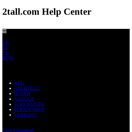
2tall.com Help Center
EU-LIEFERUNG AB 5 €
DE
UK
EU
US
ROW
Main Navigation
NEU
OBERTIELE
HOSEN
ANZÜGE
SCHUHWERK
FERIEN-SHOP
VERKAUF
Germany
United Kingdom