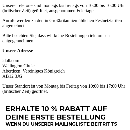
Unsere
Telefone
sind
montags
bis
freitags
von
10
:
00
bis
16
:
00
Uhr
(
britischer
Zeit
)
ge
ö
ffnet
,
ausgenommen
Feiertage
.
Anrufe
werden
zu
den
in
Gro
ß
britannien
ü
blichen
Festnetztarifen
abgerechnet
.
Bitte
beachten
Sie
,
dass
wir
keine
Bestellungen
telefonisch
entgegennehmen
.
Unsere
Adresse
2tall
.
com
Wellington
Circle
Aberdeen
,
Vereinigtes
K
ö
nigreich
AB12
3JG
Unser
Standort
ist
von
Montag
bis
Freitag
von
10
:
00
bis
17
:
00
Uhr
(
britischer
Zeit
)
ge
ö
ffnet
.
ERHALTE 10 % RABATT AUF
DEINE ERSTE BESTELLUNG
WENN DU UNSERER MAILINGLISTE BEITRITTS