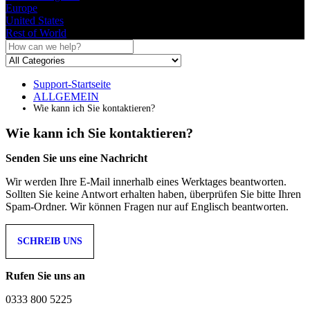
Europe
United States
Rest of World
Support-Startseite
ALLGEMEIN
Wie kann ich Sie kontaktieren?
Wie kann ich Sie kontaktieren?
Senden
Sie
uns
eine
Nachricht
Wir
werden
Ihre
E
-
Mail
innerhalb
eines
Werktages
beantworten
.
Sollten
Sie
keine
Antwort
erhalten
haben
,
ü
berpr
ü
fen
Sie
bitte
Ihren
Spam
-
Ordner
.
Wir
k
ö
nnen
Fragen
nur
auf
Englisch
beantworten
.
SCHREIB
UNS
Rufen
Sie
uns
an
0333
800
5225