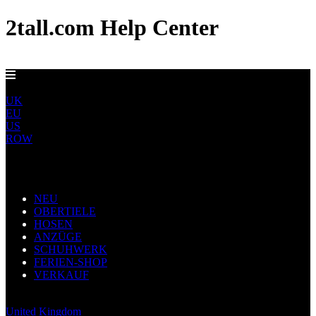
2tall.com Help Center
EU-LIEFERUNG AB 5 €
DE
UK
EU
US
ROW
Main Navigation
NEU
OBERTIELE
HOSEN
ANZÜGE
SCHUHWERK
FERIEN-SHOP
VERKAUF
Germany
United Kingdom