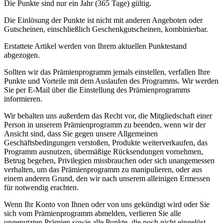
Die
Punkte
sind
nur
ein
Jahr
(
365
Tage
)
g
ü
ltig
.
Die
Einl
ö
sung
der
Punkte
ist
nicht
mit
anderen
Angeboten
oder
Gutscheinen
,
einschlie
ß
lich
Geschenkgutscheinen
,
kombinierbar
.
Erstattete
Artikel
werden
von
Ihrem
aktuellen
Punktestand
abgezogen
.
Sollten
wir
das
Pr
ä
mienprogramm
jemals
einstellen
,
verfallen
Ihre
Punkte
und
Vorteile
mit
dem
Auslaufen
des
Programms
.
Wir
werden
Sie
per
E
-
Mail
ü
ber
die
Einstellung
des
Pr
ä
mienprogramms
informieren
.
Wir
behalten
uns
au
ß
erdem
das
Recht
vor
,
die
Mitgliedschaft
einer
Person
in
unserem
Pr
ä
mienprogramm
zu
beenden
,
wenn
wir
der
Ansicht
sind
,
dass
Sie
gegen
unsere
Allgemeinen
Gesch
ä
ftsbedingungen
versto
ß
en
,
Produkte
weiterverkaufen
,
das
Programm
ausnutzen
,
ü
berm
ä
ß
ige
R
ü
cksendungen
vornehmen
,
Betrug
begehen
,
Privilegien
missbrauchen
oder
sich
unangemessen
verhalten
,
um
das
Pr
ä
mienprogramm
zu
manipulieren
,
oder
aus
einem
anderen
Grund
,
den
wir
nach
unserem
alleinigen
Ermessen
f
ü
r
notwendig
erachten
.
Wenn
Ihr
Konto
von
Ihnen
oder
von
uns
gek
ü
ndigt
wird
oder
Sie
sich
vom
Pr
ä
mienprogramm
abmelden
,
verlieren
Sie
alle
ungenutzten
Pr
ä
mien
sowie
alle
Punkte
,
die
noch
nicht
eingel
ö
st