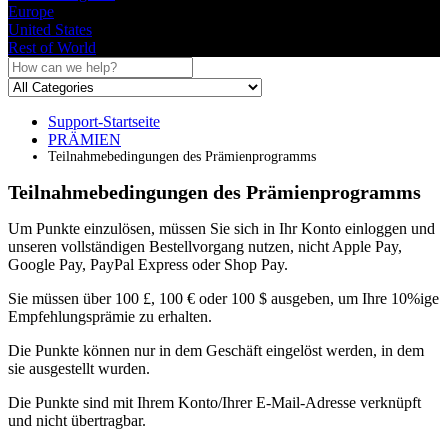
Europe
United States
Rest of World
Support-Startseite
PRÄMIEN
Teilnahmebedingungen des Prämienprogramms
Teilnahmebedingungen des Prämienprogramms
Um
Punkte
einzul
ö
sen
,
m
ü
ssen
Sie
sich
in
Ihr
Konto
einloggen
und
unseren
vollst
ä
ndigen
Bestellvorgang
nutzen
,
nicht
Apple
Pay
,
Google
Pay
,
PayPal
Express
oder
Shop
Pay
.
Sie
m
ü
ssen
ü
ber
100
£
,
100
€
oder
100
$
ausgeben
,
um
Ihre
10
%
ige
Empfehlungspr
ä
mie
zu
erhalten
.
Die
Punkte
k
ö
nnen
nur
in
dem
Gesch
ä
ft
eingel
ö
st
werden
,
in
dem
sie
ausgestellt
wurden
.
Die
Punkte
sind
mit
Ihrem
Konto
/
Ihrer
E
-
Mail
-
Adresse
verkn
ü
pft
und
nicht
ü
bertragbar
.