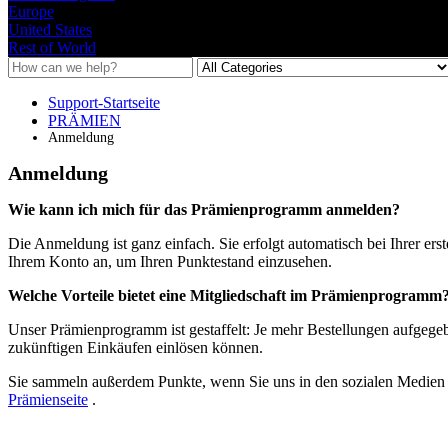
Europe
United States
Rest of World
Support-Startseite
PRÄMIEN
Anmeldung
Anmeldung
Wie
kann
ich
mich
f
ü
r
das
Pr
ä
mienprogramm
anmelden
?
Die
Anmeldung
ist
ganz
einfach
.
Sie
erfolgt
automatisch
bei
Ihrer
ers
Ihrem
Konto
an
,
um
Ihren
Punktestand
einzusehen
.
Welche
Vorteile
bietet
eine
Mitgliedschaft
im
Pr
ä
mienprogramm
Unser
Pr
ä
mienprogramm
ist
gestaffelt
:
Je
mehr
Bestellungen
aufgege
zuk
ü
nftigen
Eink
ä
ufen
einl
ö
sen
k
ö
nnen
.
Sie
sammeln
au
ß
erdem
Punkte
,
wenn
Sie
uns
in
den
sozialen
Medien
Pr
ä
mienseite
.