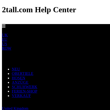
2tall.com Help Center
EU-LIEFERUNG AB 5 €
DE
UK
EU
US
ROW
Main Navigation
NEU
OBERTIELE
HOSEN
ANZÜGE
SCHUHWERK
FERIEN-SHOP
VERKAUF
Germany
United Kingdom