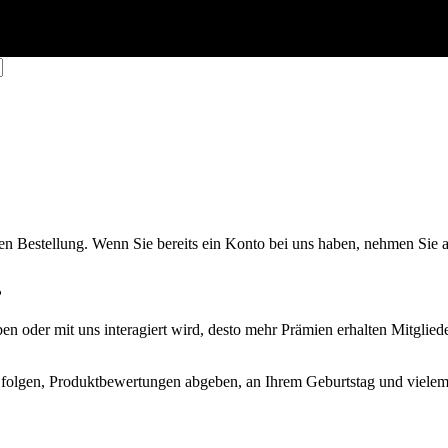
ten
Bestellung
.
Wenn
Sie
bereits
ein
Konto
bei
uns
haben
,
nehmen
Sie
?
ben
oder
mit
uns
interagiert
wird
,
desto
mehr
Pr
ä
mien
erhalten
Mitglied
folgen
,
Produktbewertungen
abgeben
,
an
Ihrem
Geburtstag
und
viele