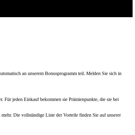
automatisch
an
unserem
Bonusprogramm
teil
.
Melden
Sie
sich
in
er
.
F
ü
r
jeden
Einkauf
bekommen
sie
Pr
ä
mienpunkte
,
die
sie
bei
m
mehr
.
Die
vollst
ä
ndige
Liste
der
Vorteile
finden
Sie
auf
unserer