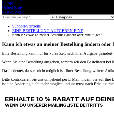
Europe
United States
Rest of World
Support-Startseite
EINE BESTELLUNG AUFGEBEN EINE
Kann ich etwas an meiner Bestellung ändern oder hinzufügen?
Kann ich etwas an meiner Bestellung ändern oder 
Eine
Bestellung
kann
nur
f
ü
r
kurze
Zeit
nach
ihrer
Aufgabe
ge
ä
ndert
Wenn
Sie
eine
Bestellung
aufgeben
,
fordern
wir
den
Bestellwert
bei
I
Das
bedeutet
,
dass
es
nicht
m
ö
glich
ist
,
Ihrer
Bestellung
weitere
Artik
Bitte
kontaktieren
Sie
uns
umgehend
per
E
-
Mail
,
indem
Sie
auf
Ihre
B
ist
eine
Ä
nderung
nicht
mehr
m
ö
glich
und
sie
muss
nach
Erhalt
zur
ü
c
ERHALTE 10 % RABATT AUF DEIN
WENN DU UNSERER MAILINGLISTE BEITRITTS