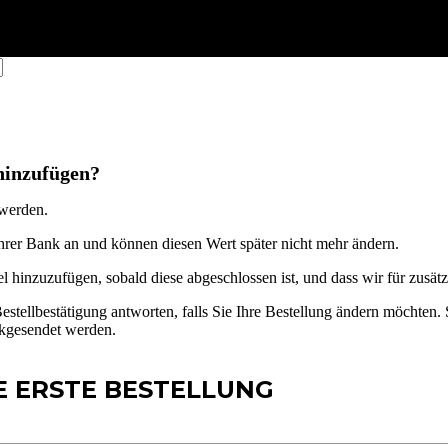
hinzufügen?
werden
.
hrer
Bank
an
und
k
ö
nnen
diesen
Wert
sp
ä
ter
nicht
mehr
ä
ndern
.
el
hinzuzuf
ü
gen
,
sobald
diese
abgeschlossen
ist
,
und
dass
wir
f
ü
r
zus
ä
t
estellbest
ä
tigung
antworten
,
falls
Sie
Ihre
Bestellung
ä
ndern
m
ö
chten
.
kgesendet
werden
.
E ERSTE BESTELLUNG