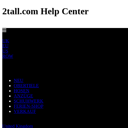
2tall.com Help Center
EU-LIEFERUNG AB 5 €
DE
UK
EU
US
ROW
Main Navigation
NEU
OBERTIELE
HOSEN
ANZÜGE
SCHUHWERK
FERIEN-SHOP
VERKAUF
Germany
United Kingdom