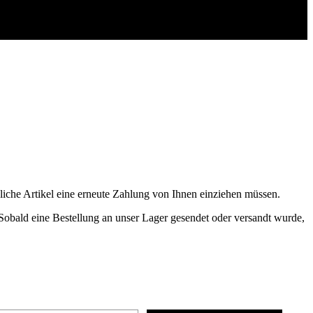
zliche
Artikel
eine
erneute
Zahlung
von
Ihnen
einziehen
m
ü
ssen
.
Sobald
eine
Bestellung
an
unser
Lager
gesendet
oder
versandt
wurde
,