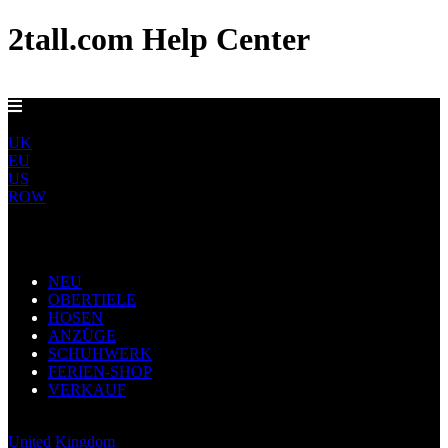
2tall.com Help Center
EU-LIEFERUNG AB 5 €
DE
UK
EU
US
ROW
Main Navigation
NEU
OBERTIELE
HOSEN
ANZÜGE
SCHUHWERK
FERIEN-SHOP
VERKAUF
Germany
United Kingdom