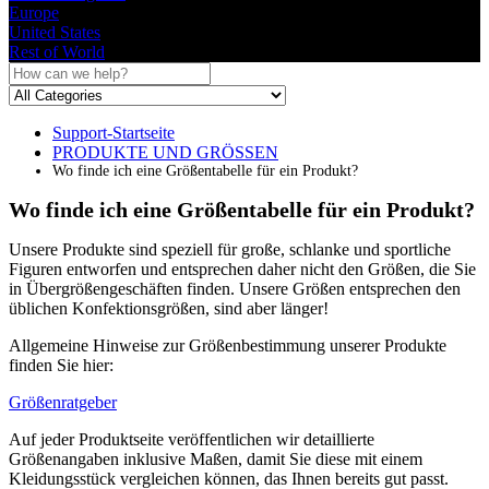
Europe
United States
Rest of World
Support-Startseite
PRODUKTE UND GRÖSSEN
Wo finde ich eine Größentabelle für ein Produkt?
Wo finde ich eine Größentabelle für ein Produkt?
Unsere
Produkte
sind
speziell
f
ü
r
gro
ß
e
,
schlanke
und
sportliche
Figuren
entworfen
und
entsprechen
daher
nicht
den
Gr
ö
ß
en
,
die
Sie
in
Ü
bergr
ö
ß
engesch
ä
ften
finden
.
Unsere
Gr
ö
ß
en
entsprechen
den
ü
blichen
Konfektionsgr
ö
ß
en
,
sind
aber
l
ä
nger
!
Allgemeine
Hinweise
zur
Gr
ö
ß
enbestimmung
unserer
Produkte
finden
Sie
hier
:
Gr
ö
ß
enratgeber
Auf
jeder
Produktseite
ver
ö
ffentlichen
wir
detaillierte
Gr
ö
ß
enangaben
inklusive
Ma
ß
en
,
damit
Sie
diese
mit
einem
Kleidungsst
ü
ck
vergleichen
k
ö
nnen
,
das
Ihnen
bereits
gut
passt
.