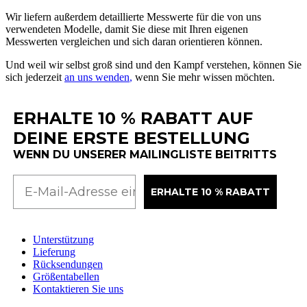
Wir
liefern
au
ß
erdem
detaillierte
Messwerte
f
ü
r
die
von
uns
verwendeten
Modelle
,
damit
Sie
diese
mit
Ihren
eigenen
Messwerten
vergleichen
und
sich
daran
orientieren
k
ö
nnen
.
Und
weil
wir
selbst
gro
ß
sind
und
den
Kampf
verstehen
,
k
ö
nnen
Sie
sich
jederzeit
an
uns
wenden
,
wenn
Sie
mehr
wissen
m
ö
chten
.
ERHALTE 10 % RABATT AUF
DEINE ERSTE BESTELLUNG
WENN DU UNSERER MAILINGLISTE BEITRITTS
ERHALTE 10 % RABATT
Unterstützung
Lieferung
Rücksendungen
Größentabellen
Kontaktieren Sie uns